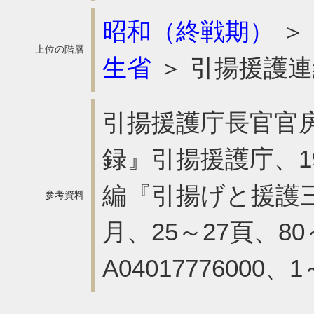
昭和（終戦期）
＞
上位の階層
生省
＞ 引揚援護
引揚援護庁長官官
録』引揚援護庁、19
編『引揚げと援護三
参考資料
月、25～27頁、80
A04017776000