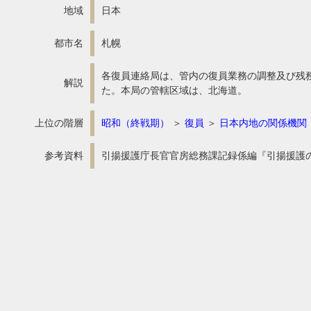
地域
日本
都市名
札幌
各復員連絡局は、管内の復員業務の調整及び残
解説
た。本局の管轄区域は、北海道。
上位の階層
昭和（終戦期）
＞
復員
＞
日本内地の関係機関
参考資料
引揚援護庁長官官房総務課記録係編『引揚援護の記