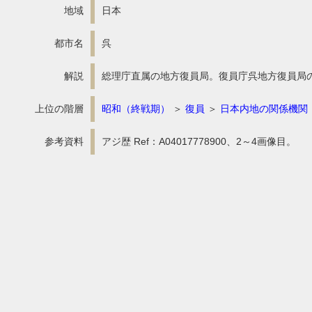
地域
日本
都市名
呉
解説
総理庁直属の地方復員局。復員庁呉地方復員局
上位の階層
昭和（終戦期）
＞
復員
＞
日本内地の関係機関
参考資料
アジ歴 Ref：A04017778900、2～4画像目。