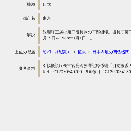
地域
日本
都市名
東京
総理庁直属の第二復員局の下部組織。復員庁第二
解説
月15日～1948年1月1日）。
上位の階層
昭和（終戦期）
＞
復員
＞
日本内地の関係機関
引揚援護庁長官官房総務課記録係編『引揚援護の記
参考資料
Ref：C12070540700、9画像目／C12070541