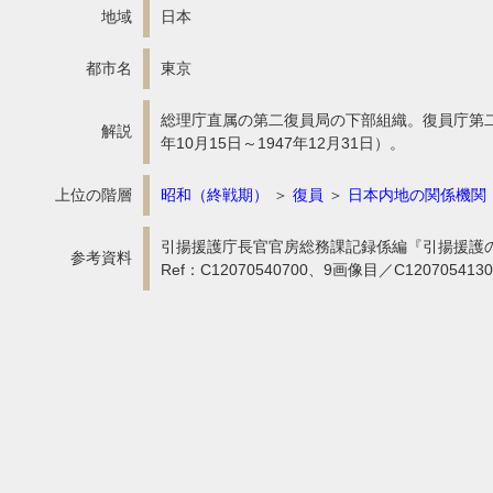
地域
日本
都市名
東京
総理庁直属の第二復員局の下部組織。復員庁第二
解説
年10月15日～1947年12月31日）。
上位の階層
昭和（終戦期）
＞
復員
＞
日本内地の関係機関
引揚援護庁長官官房総務課記録係編『引揚援護の記
参考資料
Ref：C12070540700、9画像目／C12070541