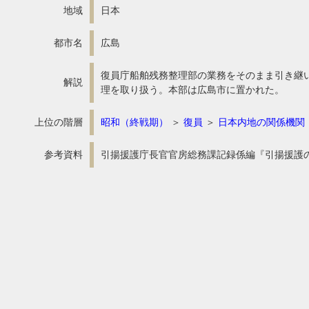
地域
日本
都市名
広島
復員庁船舶残務整理部の業務をそのまま引き継
解説
理を取り扱う。本部は広島市に置かれた。
上位の階層
昭和（終戦期）
＞
復員
＞
日本内地の関係機関
参考資料
引揚援護庁長官官房総務課記録係編『引揚援護の記