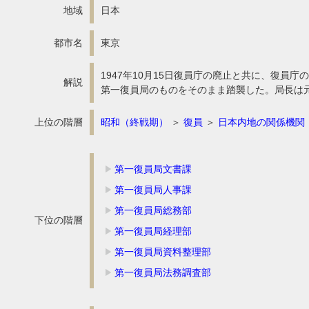
地域
日本
都市名
東京
1947年10月15日復員庁の廃止と共に、復
解説
第一復員局のものをそのまま踏襲した。局長は元
上位の階層
昭和（終戦期）
＞
復員
＞
日本内地の関係機関
第一復員局文書課
第一復員局人事課
第一復員局総務部
下位の階層
第一復員局経理部
第一復員局資料整理部
第一復員局法務調査部