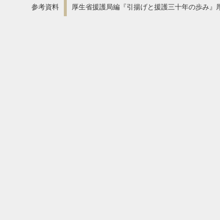
参考資料
厚生省援護局編『引揚げと援護三十年の歩み』厚生省、