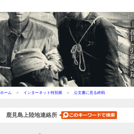
ホーム
＞
インターネット特別展
＞
公文書に見る終戦
鹿見島上陸地連絡所