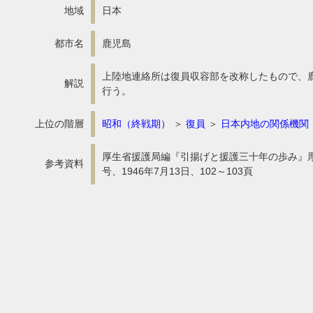
地域
日本
都市名
鹿児島
上陸地連絡所は復員収容部を改称したもので、
解説
行う。
上位の階層
昭和（終戦期）
＞
復員
＞
日本内地の関係機関
厚生省援護局編『引揚げと援護三十年の歩み』厚生省、
参考資料
号、1946年7月13日、102～103頁