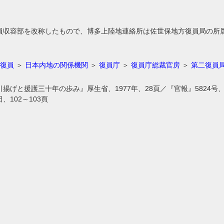
員収容部を改称したもので、博多上陸地連絡所は佐世保地方復員局の所
復員
＞
日本内地の関係機関
＞
復員庁
＞
復員庁総裁官房
＞
第二復員
げと援護三十年の歩み』厚生省、1977年、28頁／『官報』5824号、19
日、102～103頁