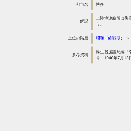
都市名
博多
上陸地連絡所は復
解説
う。
上位の階層
昭和（終戦期）
＞
厚生省援護局編『引揚
参考資料
号、1946年7月13