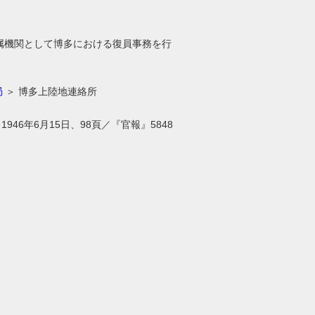
属機関として博多における復員事務を行
局
＞ 博多上陸地連絡所
46年6月15日、98頁／『官報』5848