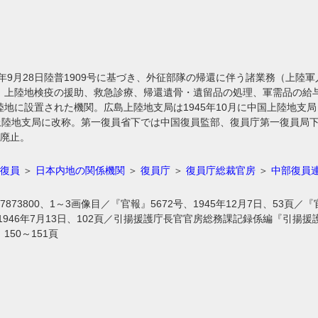
5年9月28日陸普1909号に基づき、外征部隊の帰還に伴う諸業務（上
、上陸地検疫の援助、救急診療、帰還遺骨・遺留品の処理、軍需品の給
地に設置された機関。広島上陸地支局は1945年10月に中国上陸地支局
島上陸地支局に改称。第一復員省下では中国復員監部、復員庁第一復員局
に廃止。
復員
＞
日本内地の関係機関
＞
復員庁
＞
復員庁総裁官房
＞
中部復員
07873800、1～3画像目／『官報』5672号、1945年12月7日、53頁／『
、1946年7月13日、102頁／引揚援護庁長官官房総務課記録係編『引揚援
50～151頁