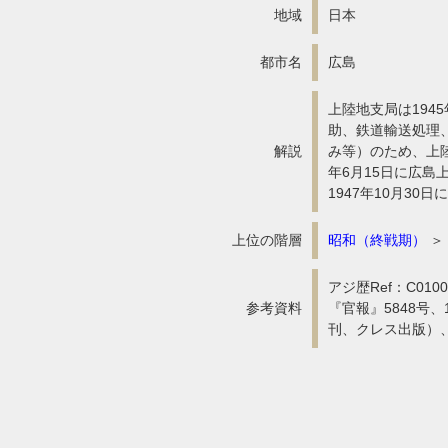
地域
日本
都市名
広島
上陸地支局は194
助、鉄道輸送処理
解説
み等）のため、上陸
年6月15日に広
1947年10月30日
上位の階層
昭和（終戦期）
＞
アジ歴Ref：C010
参考資料
『官報』5848号
刊、クレス出版）、1