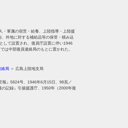
陸軍人・軍属の宿営・給養、上陸指導・上陸援
与、外地に対する補給品等の保管・積み込
として設置され、復員庁設置に伴い1946
下では中部復員連絡局のもとに置かれた。
連絡局
＞ 広島上陸地支局
官報』5824号、1946年6月15日、98頁／
護の記録』引揚援護庁、1950年（2000年復