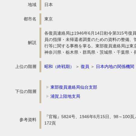
地域
日本
都市名
東京
各復員連絡局は1946年6月14日勅令第315号
員の指揮・未帰還者調査のための資料の整備、
解説
行等に関する事務を掌る。東部復員連絡局は東
神奈川県・栃木県・群馬県・茨城県・千葉県・
上位の階層
昭和（終戦期）
＞
復員
＞
日本内地の関係機関
東部復員連絡局仙台支部
下位の階層
浦賀上陸地支局
『官報』5824号、1946年6月15日、98～100頁
参考資料
172頁