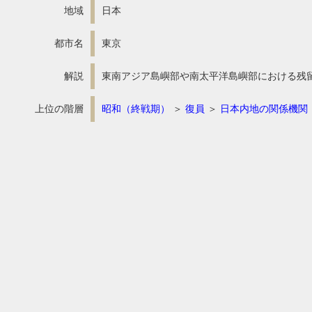
地域
日本
都市名
東京
解説
東南アジア島嶼部や南太平洋島嶼部における残
上位の階層
昭和（終戦期）
＞
復員
＞
日本内地の関係機関