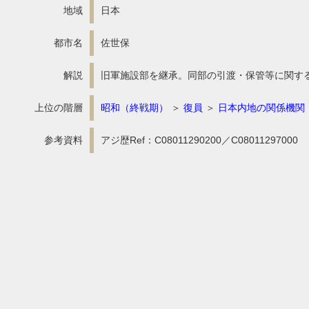
地域
日本
都市名
佐世保
解説
旧軍施設部を継承。同部の引渡・保管等に関す
上位の階層
昭和（終戦期）
＞
復員
＞
日本内地の関係機関
参考資料
アジ歴Ref：C08011290200／C08011297000