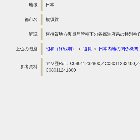
地域
日本
都市名
横須賀
解説
横須賀地方復員局管轄下の各都道府県の特別輸
上位の階層
昭和（終戦期）
＞
復員
＞
日本内地の関係機関
アジ歴Ref：C08011232800／C08011233400／C
参考資料
C08011241800