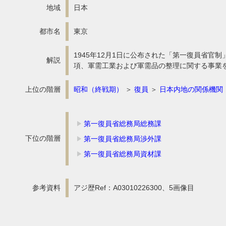
地域
日本
都市名
東京
1945年12月1日に公布された「第一復員省
解説
項、軍需工業および軍需品の整理に関する事業
上位の階層
昭和（終戦期）
＞
復員
＞
日本内地の関係機関
第一復員省総務局総務課
下位の階層
第一復員省総務局渉外課
第一復員省総務局資材課
参考資料
アジ歴Ref：A03010226300、5画像目