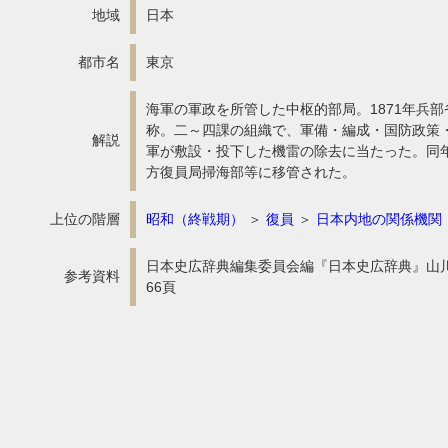
地域
日本
都市名
東京
海軍の軍政を所管した中枢的部局。1871年兵
称。二～四課の組織で、軍備・編成・国防政策・
解説
軍が敷設・投下した機雷の除去に当たった。同年
方復員局掃海部等に移管された。
上位の階層
昭和（終戦期）
＞
復員
＞
日本内地の関係機関
日本史広辞典編集委員会編『日本史広辞典』山川
参考資料
66頁