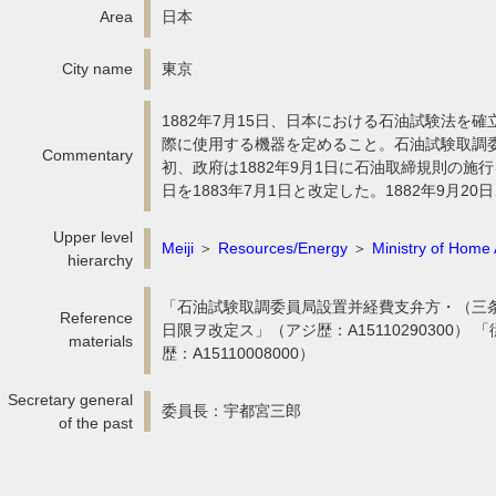
Area
日本
City name
東京
1882年7月15日、日本における石油試験法
際に使用する機器を定めること。石油試験取調委員
Commentary
初、政府は1882年9月1日に石油取締規則の施
日を1883年7月1日と改定した。1882年9月
Upper level
Meiji
＞
Resources/Energy
＞
Ministry of Home 
hierarchy
「石油試験取調委員局設置并経費支弁方・（三条）
Reference
日限ヲ改定ス」（アジ歴：A15110290300）
materials
歴：A15110008000）
Secretary general
委員長：宇都宮三郎
of the past