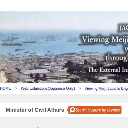
HOME
>
Web Exhibitions(Japanese Only) >
Viewing Meiji Japan's Eng
Minister of Civil Affairs