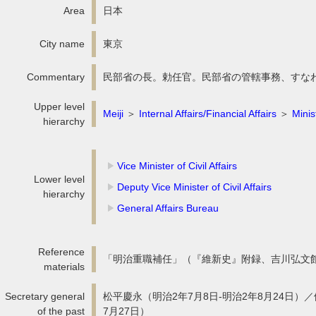
Area
日本
City name
東京
Commentary
民部省の長。勅任官。民部省の管轄事務、すな
Upper level
Meiji
＞
Internal Affairs/Financial Affairs
＞
Minist
hierarchy
Vice Minister of Civil Affairs
Lower level
Deputy Vice Minister of Civil Affairs
hierarchy
General Affairs Bureau
Reference
「明治重職補任」（『維新史』附録、吉川弘文館、
materials
Secretary general
松平慶永（明治2年7月8日-明治2年8月24日）／
of the past
7月27日）