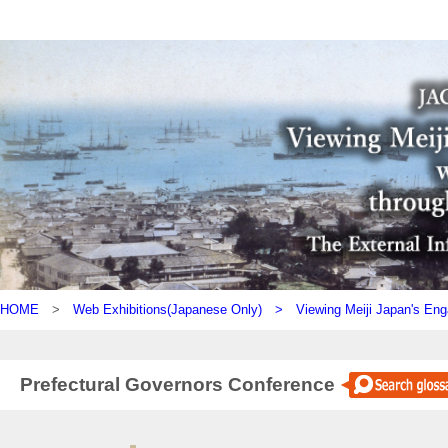
HOME
>
Web Exhibitions(Japanese Only) >
Viewing Meiji Japan's Eng
Prefectural Governors Conference