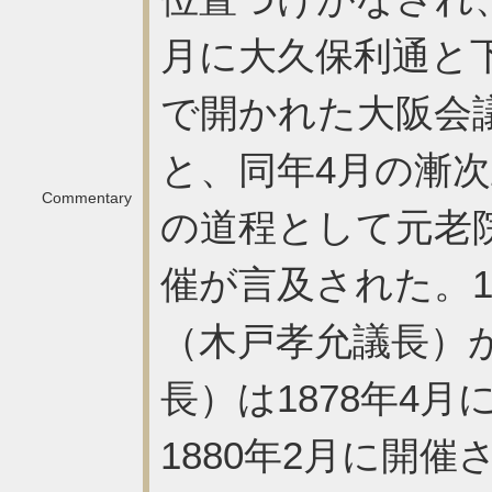
月に大久保利通と
で開かれた大阪会
と、同年4月の漸
Commentary
の道程として元老
催が言及された。1
（木戸孝允議長）
長）は1878年4
1880年2月に開