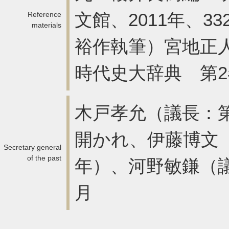
文館、2011年、3
Reference
materials
裕作執筆）宮地正
時代史大辞典 第2巻
木戸孝允（議長：第
開かれ、伊藤博文（
Secretary general
of the past
年）、河野敏鎌（議
月