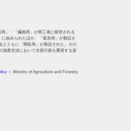
物価局」・「繊維局」が商工省に移管される
」に改められたほか、「蚕糸局」が新設さ
れるとともに「開拓局」が新設された。その
との漁業交渉において水産行政を重視する姿
licy
＞ Ministry of Agriculture and Forestry