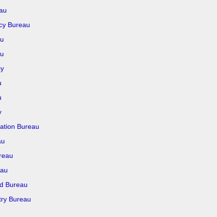
au
icy Bureau
au
au
cy
u
u
y
ration Bureau
au
ureau
eau
nd Bureau
try Bureau