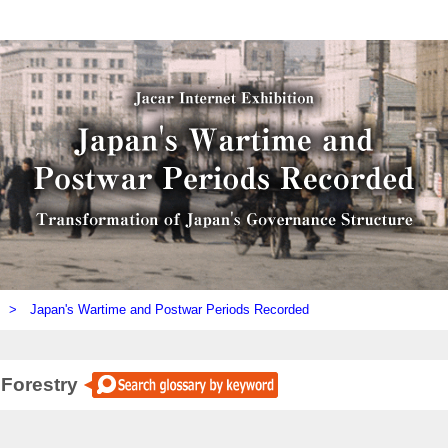
ly) >
Japan's Wartime and Postwar Periods Recorded
 Forestry