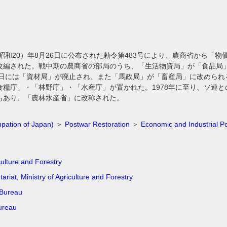
（昭和20）年8月26日に公布された勅令第483号により、農商省から「
改編された。戦中期の農商省の部局のうち、「生活物資局」が「食品局
25日には「資材局」が廃止され、また「馬政局」が「畜産局」に改めら
食糧庁」・「林野庁」・「水産庁」が置かれた。1978年に至り、ソ連
もあり、「農林水産省」に改称された。
pation of Japan)
＞
Postwar Restoration
＞
Economic and Industrial Po
culture and Forestry
tariat, Ministry of Agriculture and Forestry
 Bureau
ureau